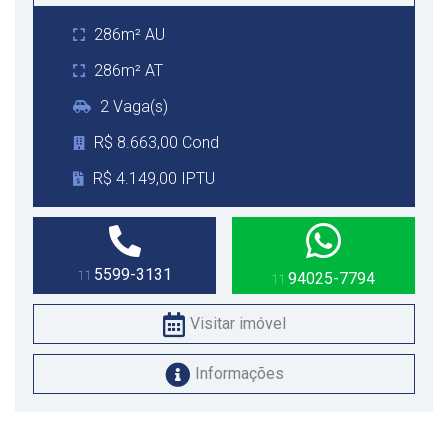
286m² AU
286m² AT
2 Vaga(s)
R$ 8.663,00 Cond
R$ 4.149,00 IPTU
5599-3131
11
94025-7794
11
Visitar imóvel
Informações